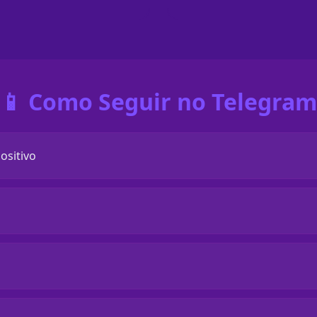
📱 Como Seguir no Telegram
ositivo