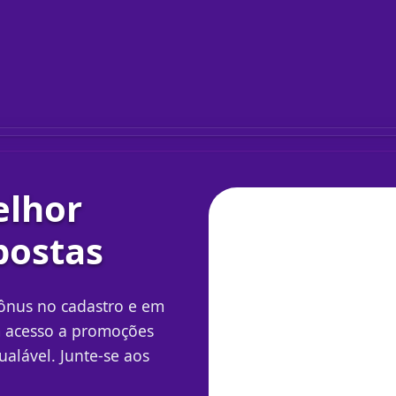
elhor
postas
ônus no cadastro e em
m acesso a promoções
ualável. Junte-se aos