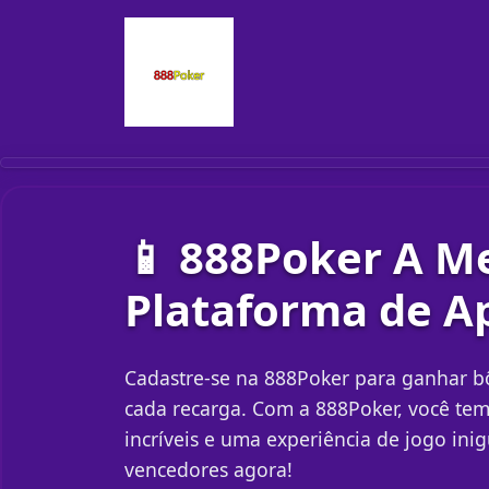
📱 888Poker A M
Plataforma de A
Cadastre-se na 888Poker para ganhar b
cada recarga. Com a 888Poker, você te
incríveis e uma experiência de jogo inig
vencedores agora!