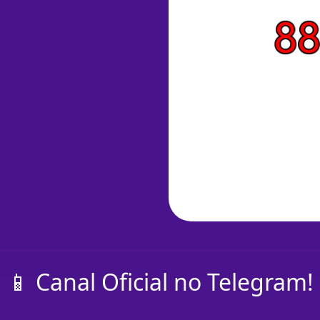
📱 Canal Oficial no Telegram!