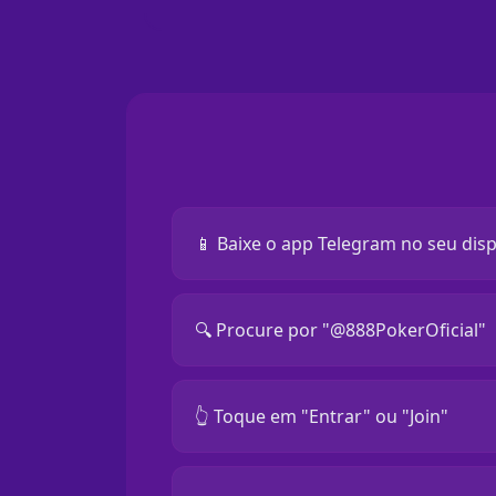
📱 Baixe o app Telegram no seu disp
🔍 Procure por "@888PokerOficial"
👆 Toque em "Entrar" ou "Join"