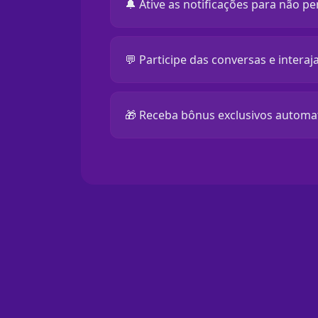
🔔 Ative as notificações para não p
💬 Participe das conversas e interaj
🎁 Receba bônus exclusivos autom