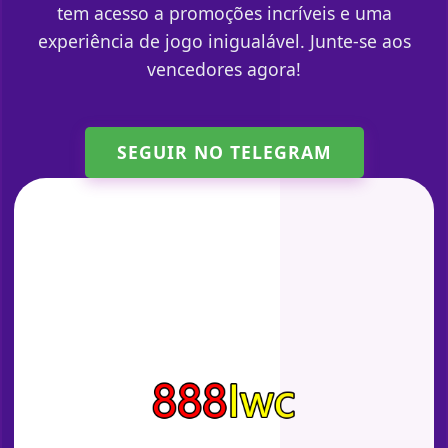
tem acesso a promoções incríveis e uma
experiência de jogo inigualável. Junte-se aos
vencedores agora!
SEGUIR NO TELEGRAM