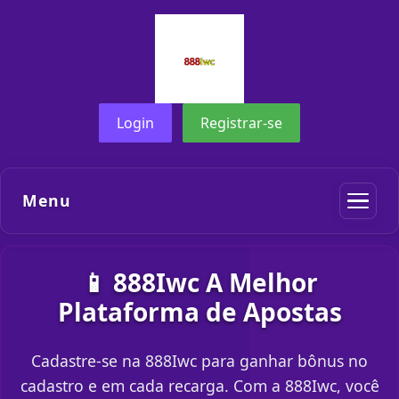
Login
Registrar-se
Menu
📱 888Iwc A Melhor
Plataforma de Apostas
Cadastre-se na 888Iwc para ganhar bônus no
cadastro e em cada recarga. Com a 888Iwc, você