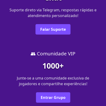
Suporte direto via Telegram, respostas rápidas e
atendimento personalizado!
Falar Suporte
👥 Comunidade VIP
1000+
Junte-se a uma comunidade exclusiva de
jogadores e compartilhe experiências!
Entrar Grupo