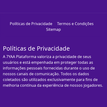
Políticas de Privacidade
Termos e Condições
Sitemap
Políticas de Privacidade
A 7YAA Plataforma valoriza a privacidade de seus
usuários e está empenhada em proteger todas as
informações pessoais fornecidas durante o uso de
nossos canais de comunicação. Todos os dados
coletados são utilizados exclusivamente para fins de
melhoria contínua da experiência de nossos jogadores.