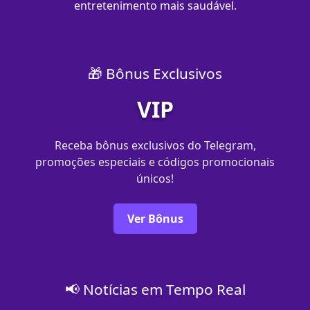
entretenimento mais saudável.
🎁 Bônus Exclusivos
VIP
Receba bônus exclusivos do Telegram,
promoções especiais e códigos promocionais
únicos!
Ver Bônus
📢 Notícias em Tempo Real