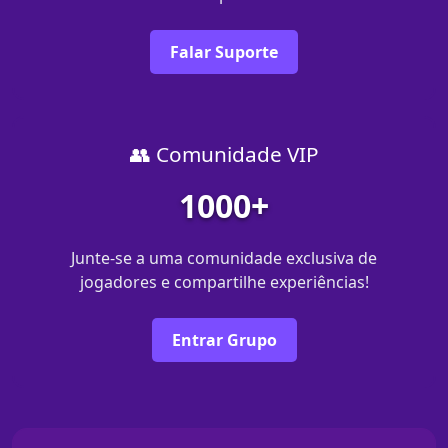
Falar Suporte
👥 Comunidade VIP
1000+
Junte-se a uma comunidade exclusiva de
jogadores e compartilhe experiências!
Entrar Grupo