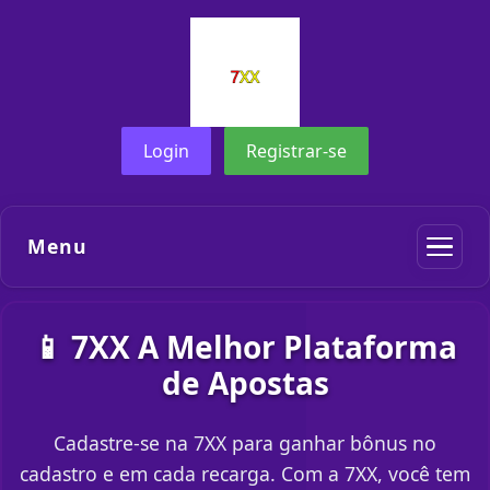
Login
Registrar-se
Menu
📱 7XX A Melhor Plataforma
de Apostas
Cadastre-se na 7XX para ganhar bônus no
cadastro e em cada recarga. Com a 7XX, você tem