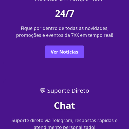
24/7
Fique por dentro de todas as novidades,
promoções e eventos da 7XX em tempo real!
Ver Notícias
💬 Suporte Direto
Chat
Suporte direto via Telegram, respostas rápidas e
atendimento personalizado!