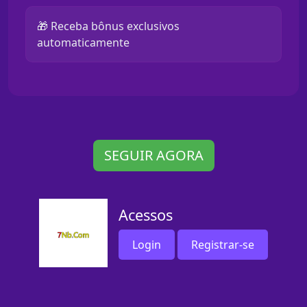
🎁 Receba bônus exclusivos
automaticamente
SEGUIR AGORA
Acessos
Login
Registrar-se