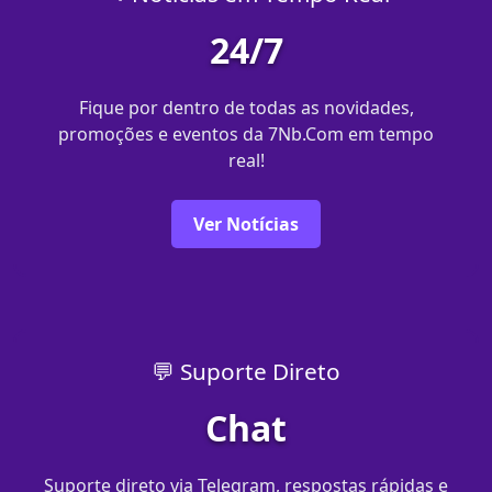
24/7
Fique por dentro de todas as novidades,
promoções e eventos da 7Nb.Com em tempo
real!
Ver Notícias
💬 Suporte Direto
Chat
Suporte direto via Telegram, respostas rápidas e