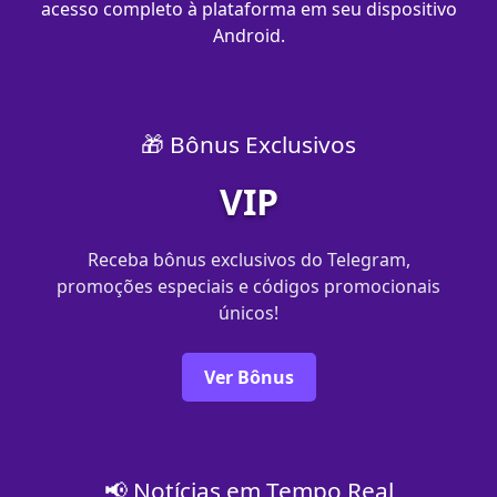
acesso completo à plataforma em seu dispositivo
Android.
🎁 Bônus Exclusivos
VIP
Receba bônus exclusivos do Telegram,
promoções especiais e códigos promocionais
únicos!
Ver Bônus
📢 Notícias em Tempo Real