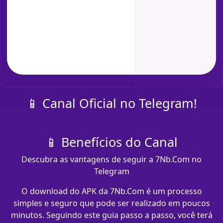
📱 Canal Oficial no Telegram!
📱 Benefícios do Canal
Descubra as vantagens de seguir a 7Nb.Com no
Telegram
O download do APK da 7Nb.Com é um processo
simples e seguro que pode ser realizado em poucos
minutos. Seguindo este guia passo a passo, você terá