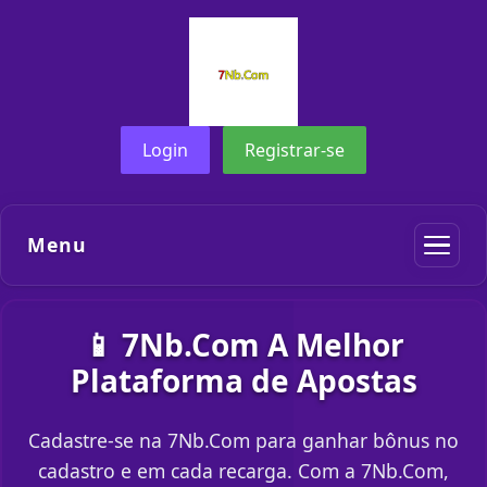
Login
Registrar-se
Menu
📱 7Nb.Com A Melhor
Plataforma de Apostas
Cadastre-se na 7Nb.Com para ganhar bônus no
cadastro e em cada recarga. Com a 7Nb.Com,