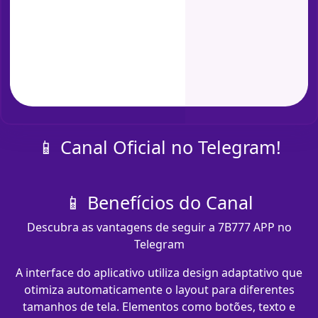
📱 Canal Oficial no Telegram!
📱 Benefícios do Canal
Descubra as vantagens de seguir a 7B777 APP no
Telegram
A interface do aplicativo utiliza design adaptativo que
otimiza automaticamente o layout para diferentes
tamanhos de tela. Elementos como botões, texto e