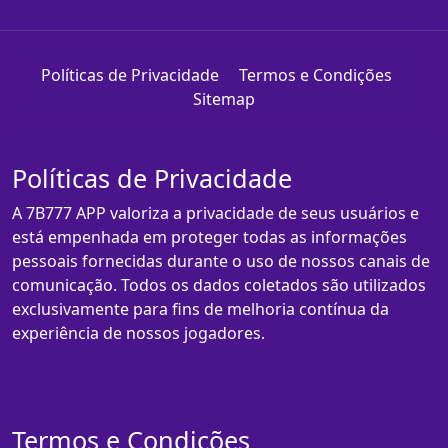
Políticas de Privacidade
Termos e Condições
Sitemap
Políticas de Privacidade
A 7B777 APP valoriza a privacidade de seus usuários e
está empenhada em proteger todas as informações
pessoais fornecidas durante o uso de nossos canais de
comunicação. Todos os dados coletados são utilizados
exclusivamente para fins de melhoria contínua da
experiência de nossos jogadores.
Termos e Condições