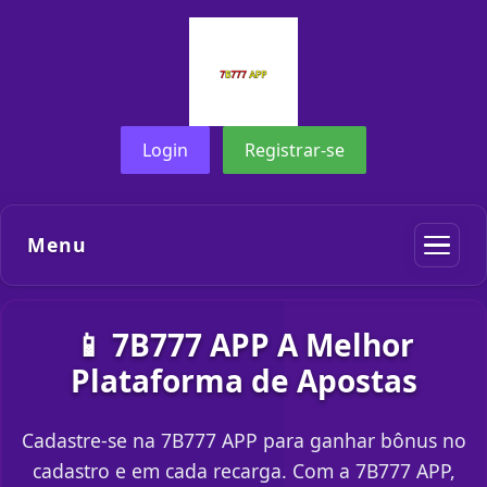
Login
Registrar-se
Menu
📱 7B777 APP A Melhor
Plataforma de Apostas
Cadastre-se na 7B777 APP para ganhar bônus no
cadastro e em cada recarga. Com a 7B777 APP,