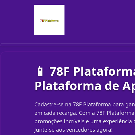
📱 78F Plataform
Plataforma de A
Cadastre-se na 78F Plataforma para ga
em cada recarga. Com a 78F Plataforma,
promoções incríveis e uma experiência d
Junte-se aos vencedores agora!