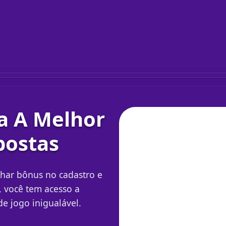
a A Melhor
postas
nhar bônus no cadastro e
 você tem acesso a
e jogo inigualável.