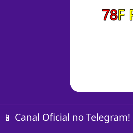
📱 Canal Oficial no Telegram!