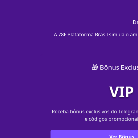
De
A 78F Plataforma Brasil simula o a
🎁 Bônus Exclu
VIP
Receba bônus exclusivos do Telegra
e códigos promocionai
Ver Bônus