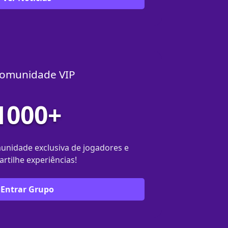
Comunidade VIP
1000+
unidade exclusiva de jogadores e
rtilhe experiências!
Entrar Grupo