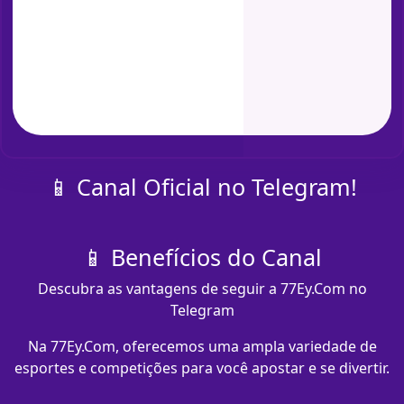
📱 Canal Oficial no Telegram!
📱 Benefícios do Canal
Descubra as vantagens de seguir a 77Ey.Com no
Telegram
Na 77Ey.Com, oferecemos uma ampla variedade de
esportes e competições para você apostar e se divertir.