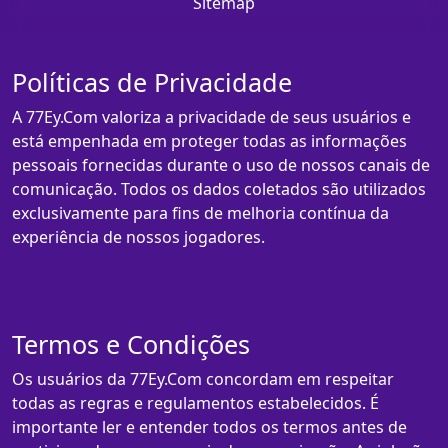
Sitemap
Políticas de Privacidade
A 77Ey.Com valoriza a privacidade de seus usuários e
está empenhada em proteger todas as informações
pessoais fornecidas durante o uso de nossos canais de
comunicação. Todos os dados coletados são utilizados
exclusivamente para fins de melhoria contínua da
experiência de nossos jogadores.
Termos e Condições
Os usuários da 77Ey.Com concordam em respeitar
todas as regras e regulamentos estabelecidos. É
importante ler e entender todos os termos antes de