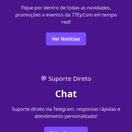
Fique por dentro de todas as novidades,
promoções e eventos da 77Ey.Com em tempo
real!
Ver Notícias
💬 Suporte Direto
Chat
Suporte direto via Telegram, respostas rápidas e
atendimento personalizado!