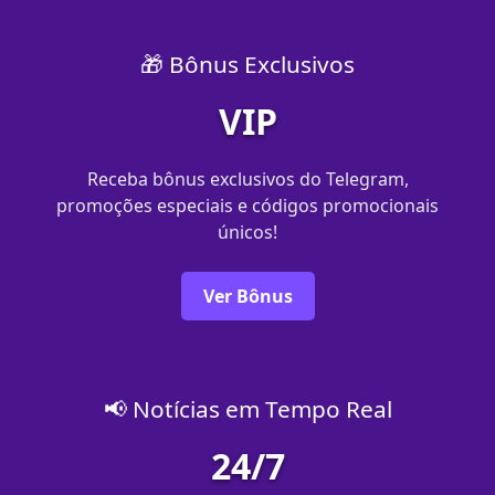
🎁 Bônus Exclusivos
VIP
Receba bônus exclusivos do Telegram,
promoções especiais e códigos promocionais
únicos!
Ver Bônus
📢 Notícias em Tempo Real
24/7