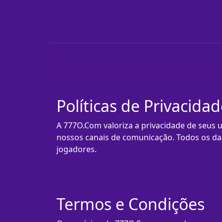
Políticas de Privacida
A 777O.Com valoriza a privacidade de seus
nossos canais de comunicação. Todos os dad
jogadores.
Termos e Condições