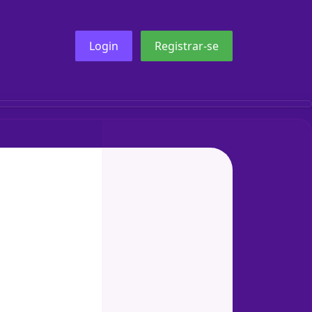
Login
Registrar-se