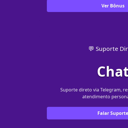
Ver Bônus
💬 Suporte Di
Cha
Suporte direto via Telegram, r
atendimento persona
Falar Suport