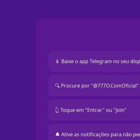
📱 Baixe o app Telegram no seu disp
🔍 Procure por "@777O.ComOficial"
👆 Toque em "Entrar" ou "Join"
🔔 Ative as notificações para não p