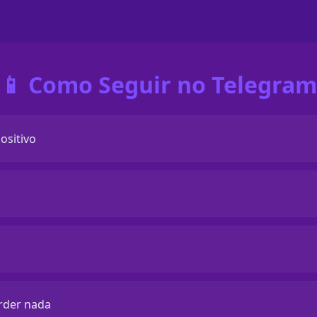
📱 Como Seguir no Telegram
ositivo
erder nada