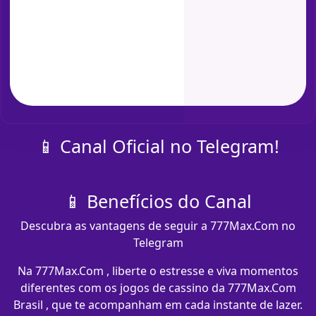
📱 Canal Oficial no Telegram!
📱 Benefícios do Canal
Descubra as vantagens de seguir a 777Max.Com no
Telegram
Na 777Max.Com , liberte o estresse e viva momentos
diferentes com os jogos de cassino da 777Max.Com
Brasil , que te acompanham em cada instante de lazer.