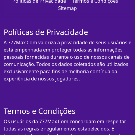
Políticas de Privacidade
Termos e Condições
Sitemap
Políticas de Privacidade
A 777Max.Com valoriza a privacidade de seus usuários e
está empenhada em proteger todas as informações
pessoais fornecidas durante o uso de nossos canais de
comunicação. Todos os dados coletados são utilizados
exclusivamente para fins de melhoria contínua da
experiência de nossos jogadores.
Termos e Condições
Os usuários da 777Max.Com concordam em respeitar
todas as regras e regulamentos estabelecidos. É