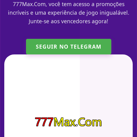
777Max.Com, você tem acesso a promoções
incríveis e uma experiência de jogo inigualável.
Junte-se aos vencedores agora!
SEGUIR NO TELEGRAM