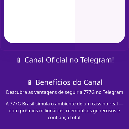
📱 Canal Oficial no Telegram!
📱 Benefícios do Canal
Descubra as vantagens de seguir a 777G no Telegram
A 777G Brasil simula o ambiente de um cassino real —
com prêmios milionários, reembolsos generosos e
confiança total.