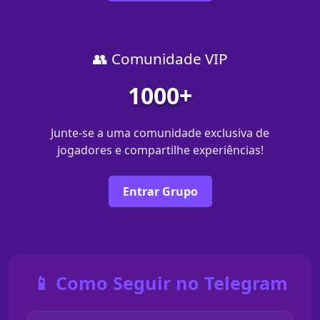
👥 Comunidade VIP
1000+
Junte-se a uma comunidade exclusiva de
jogadores e compartilhe experiências!
Entrar Grupo
📱 Como Seguir no Telegram