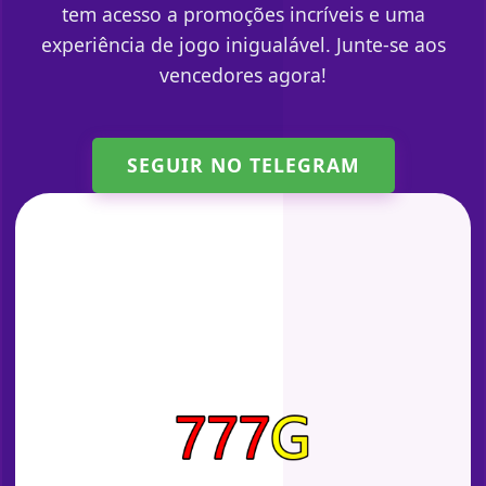
tem acesso a promoções incríveis e uma
experiência de jogo inigualável. Junte-se aos
vencedores agora!
SEGUIR NO TELEGRAM