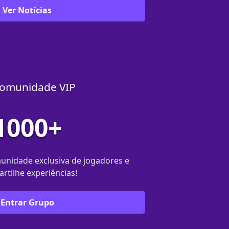
Ver Notícias
Comunidade VIP
1000+
unidade exclusiva de jogadores e
rtilhe experiências!
Entrar Grupo