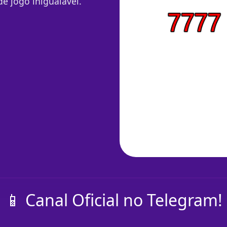
e jogo inigualável.
📱 Canal Oficial no Telegram!