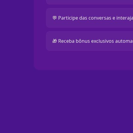
💬 Participe das conversas e interaj
🎁 Receba bônus exclusivos autom