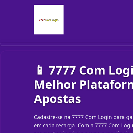
📱 7777 Com Log
Melhor Platafor
Apostas
Cadastre-se na 7777 Com Login para ga
em cada recarga. Com a 7777 Com Login