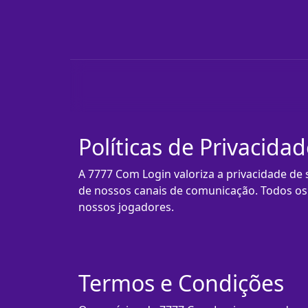
Políticas de Privacida
A 7777 Com Login valoriza a privacidade de
de nossos canais de comunicação. Todos os 
nossos jogadores.
Termos e Condições