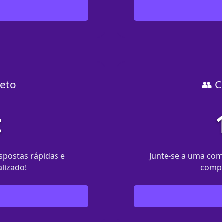
reto
👥 
t
espostas rápidas e
Junte-se a uma com
lizado!
compa
e