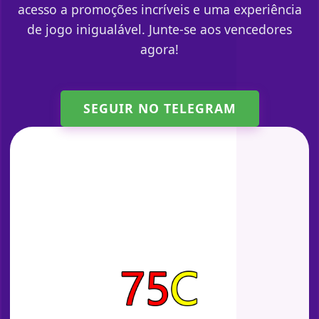
acesso a promoções incríveis e uma experiência
de jogo inigualável. Junte-se aos vencedores
agora!
SEGUIR NO TELEGRAM