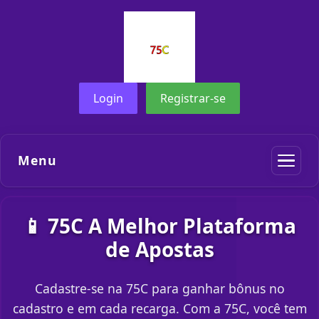
Login
Registrar-se
Menu
📱 75C A Melhor Plataforma
de Apostas
Cadastre-se na 75C para ganhar bônus no
cadastro e em cada recarga. Com a 75C, você tem