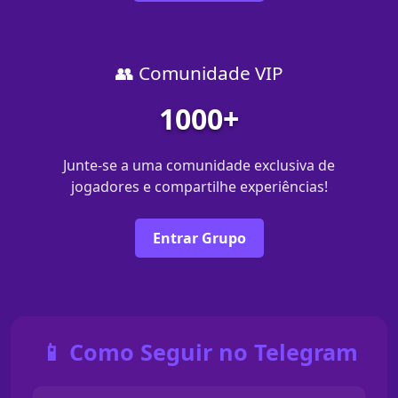
👥 Comunidade VIP
1000+
Junte-se a uma comunidade exclusiva de
jogadores e compartilhe experiências!
Entrar Grupo
📱 Como Seguir no Telegram