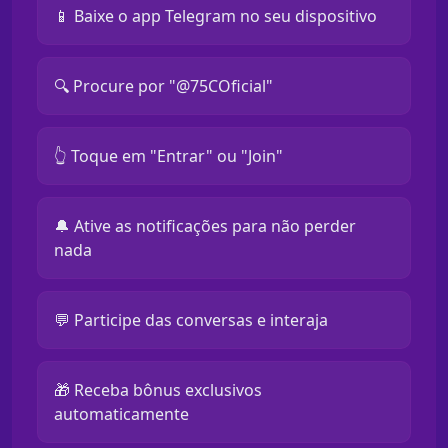
📱 Baixe o app Telegram no seu dispositivo
🔍 Procure por "@75COficial"
👆 Toque em "Entrar" ou "Join"
🔔 Ative as notificações para não perder
nada
💬 Participe das conversas e interaja
🎁 Receba bônus exclusivos
automaticamente