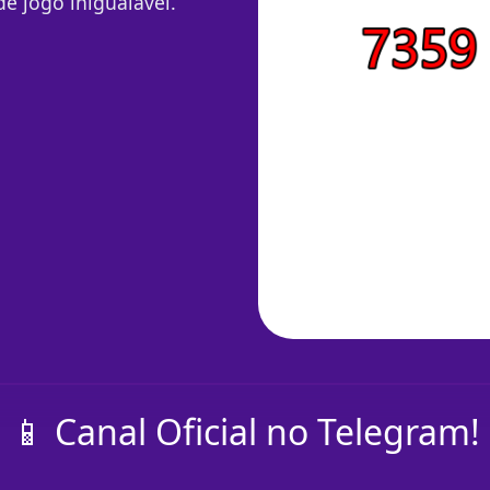
e jogo inigualável.
📱 Canal Oficial no Telegram!