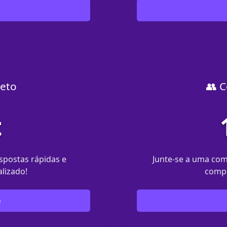
reto
👥 
t
espostas rápidas e
Junte-se a uma com
lizado!
compa
e