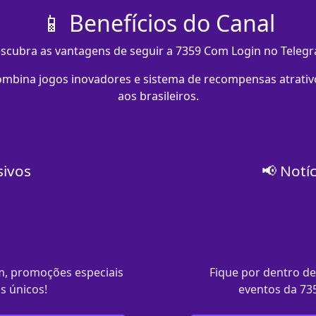
📱 Benefícios do Canal
scubra as vantagens de seguir a 7359 Com Login no Teleg
mbina jogos inovadores e sistema de recompensas atrativo 
aos brasileiros.
sivos
📢 Notí
m, promoções especiais
Fique por dentro d
s únicos!
eventos da 73