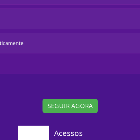
a
aticamente
SEGUIR AGORA
Acessos