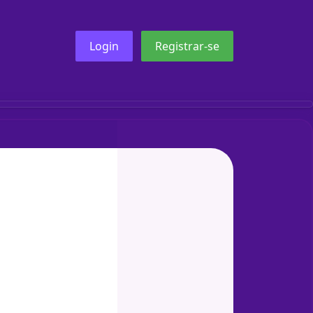
Login
Registrar-se