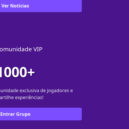
Ver Notícias
Comunidade VIP
1000+
unidade exclusiva de jogadores e
rtilhe experiências!
Entrar Grupo