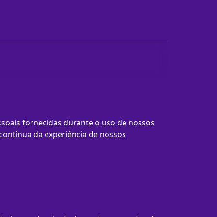
ssoais fornecidas durante o uso de nossos
 contínua da experiência de nossos