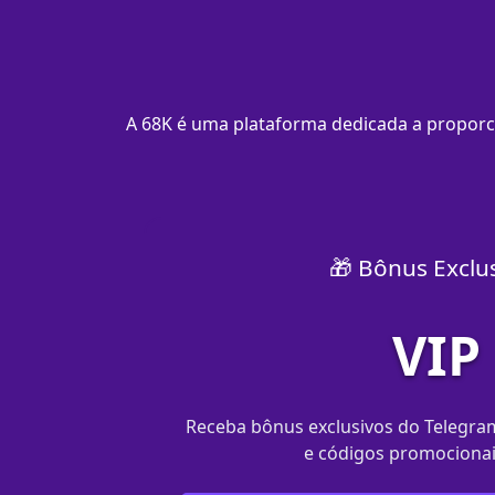
A 68K é uma plataforma dedicada a proporcio
🎁 Bônus Exclu
VIP
Receba bônus exclusivos do Telegra
e códigos promocionai