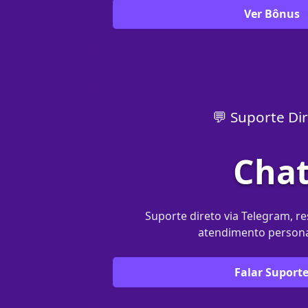
Ver Bônus
💬 Suporte Di
Cha
Suporte direto via Telegram, r
atendimento persona
Falar Suport