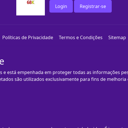
Login
Registrar-se
Políticas de Privacidade
Termos e Condições
Sitemap
de
ios e está empenhada em proteger todas as informações pe
tados são utilizados exclusivamente para fins de melhoria