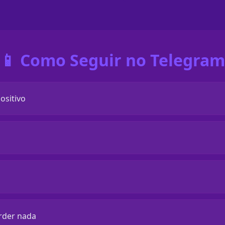
📱 Como Seguir no Telegram
ositivo
erder nada