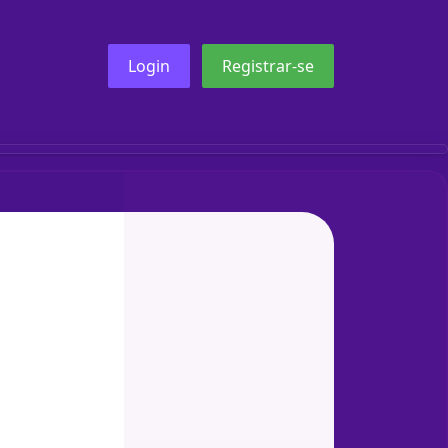
Login
Registrar-se