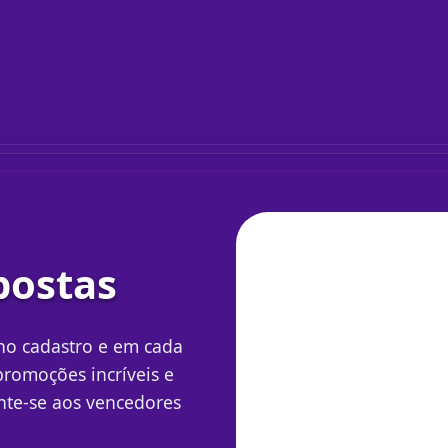
postas
no cadastro e em cada
promoções incríveis e
unte-se aos vencedores