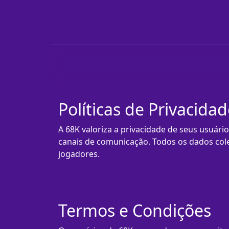
Políticas de Privacida
A 68K valoriza a privacidade de seus usuár
canais de comunicação. Todos os dados cole
jogadores.
Termos e Condições