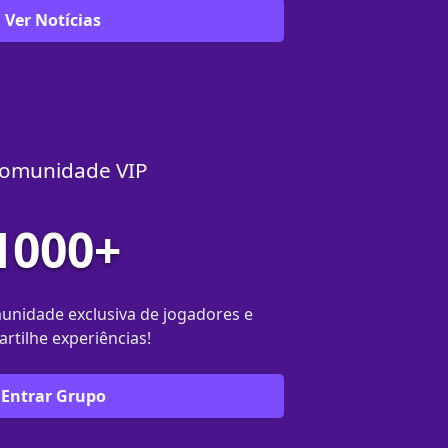
Ver Notícias
Comunidade VIP
1000+
unidade exclusiva de jogadores e
rtilhe experiências!
Entrar Grupo