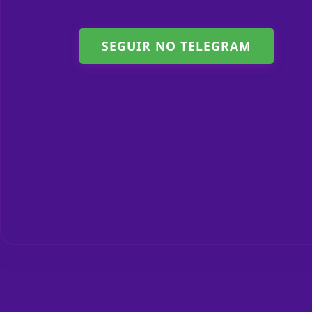
SEGUIR NO TELEGRAM