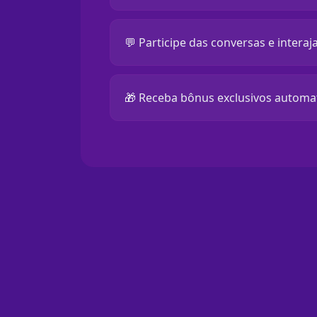
💬 Participe das conversas e interaj
🎁 Receba bônus exclusivos autom