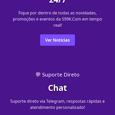
Fique por dentro de todas as novidades,
promoções e eventos da 599K.Com em tempo
real!
Ver Notícias
💬 Suporte Direto
Chat
Suporte direto via Telegram, respostas rápidas e
atendimento personalizado!