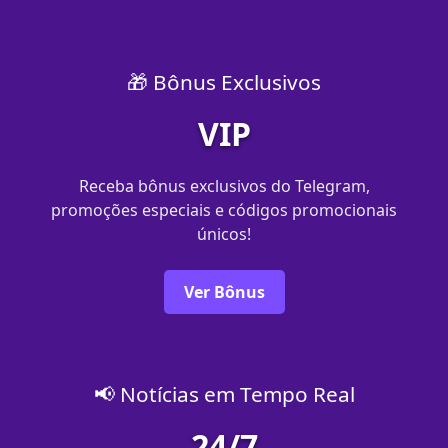
🎁 Bônus Exclusivos
VIP
Receba bônus exclusivos do Telegram,
promoções especiais e códigos promocionais
únicos!
Ver Bônus
📢 Notícias em Tempo Real
24/7