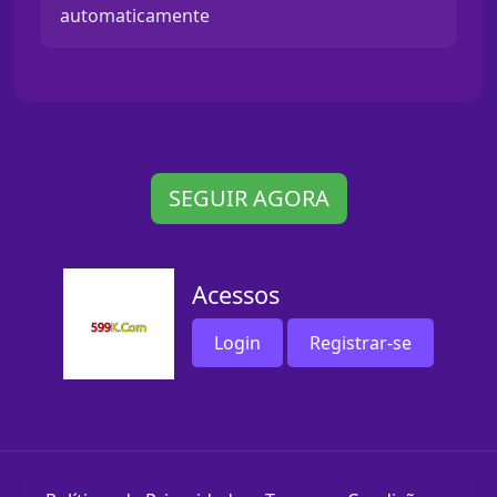
automaticamente
SEGUIR AGORA
Acessos
Login
Registrar-se