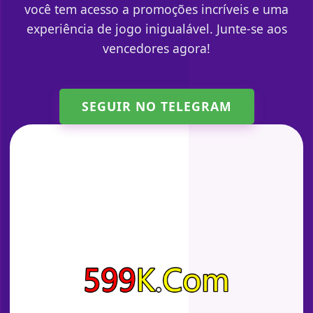
você tem acesso a promoções incríveis e uma
experiência de jogo inigualável. Junte-se aos
vencedores agora!
SEGUIR NO TELEGRAM