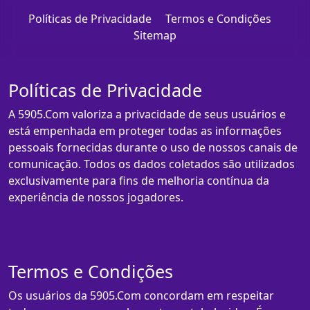
Políticas de Privacidade
Termos e Condições
Sitemap
Políticas de Privacidade
A 5905.Com valoriza a privacidade de seus usuários e
está empenhada em proteger todas as informações
pessoais fornecidas durante o uso de nossos canais de
comunicação. Todos os dados coletados são utilizados
exclusivamente para fins de melhoria contínua da
experiência de nossos jogadores.
Termos e Condições
Os usuários da 5905.Com concordam em respeitar