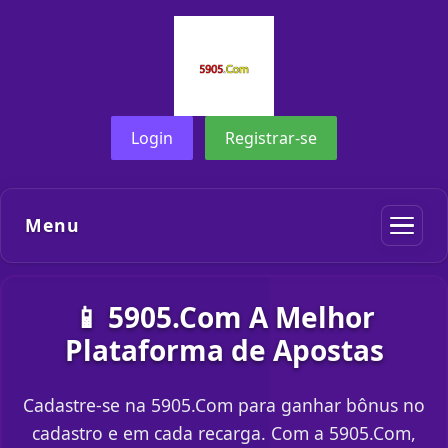
Login
Registrar-se
Menu
📱 5905.Com A Melhor
Plataforma de Apostas
Cadastre-se na 5905.Com para ganhar bônus no
cadastro e em cada recarga. Com a 5905.Com,