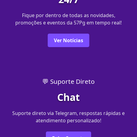
Fique por dentro de todas as novidades,
promoções e eventos da 57Pg em tempo real!
Ver Notícias
💬 Suporte Direto
Chat
Suporte direto via Telegram, respostas rápidas e
atendimento personalizado!