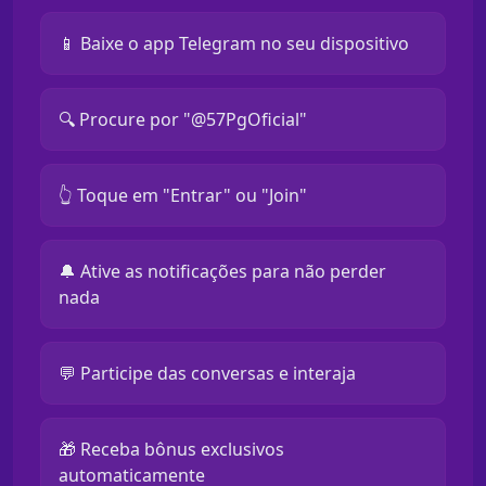
📱 Baixe o app Telegram no seu dispositivo
🔍 Procure por "@57PgOficial"
👆 Toque em "Entrar" ou "Join"
🔔 Ative as notificações para não perder
nada
💬 Participe das conversas e interaja
🎁 Receba bônus exclusivos
automaticamente