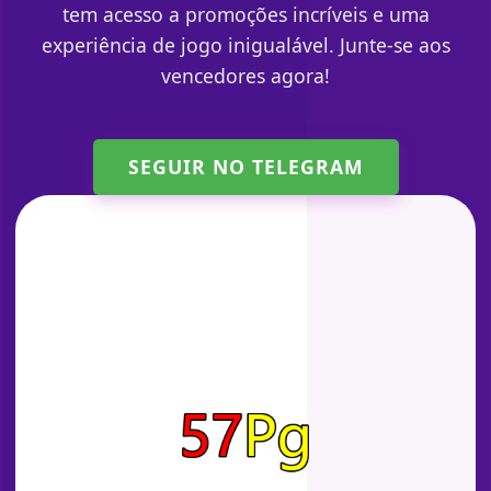
tem acesso a promoções incríveis e uma
experiência de jogo inigualável. Junte-se aos
vencedores agora!
SEGUIR NO TELEGRAM