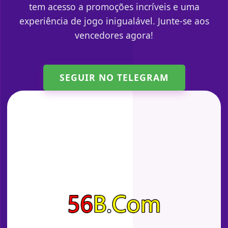
tem acesso a promoções incríveis e uma
experiência de jogo inigualável. Junte-se aos
vencedores agora!
SEGUIR NO TELEGRAM