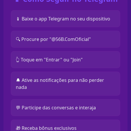
📱 Baixe o app Telegram no seu dispositivo
🔍 Procure por "@56B.ComOficial"
👆 Toque em "Entrar" ou "Join"
🔔 Ative as notificações para não perder
nada
💬 Participe das conversas e interaja
🎁 Receba bônus exclusivos