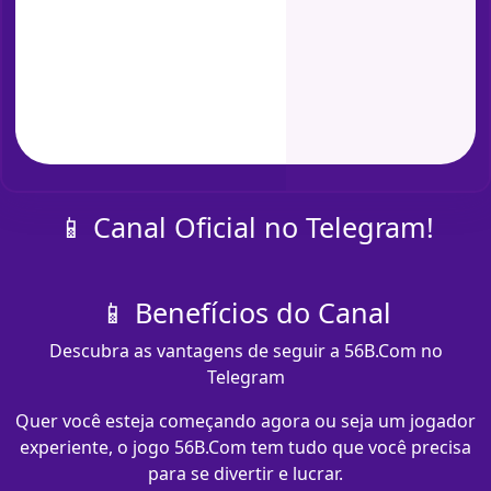
📱 Canal Oficial no Telegram!
📱 Benefícios do Canal
Descubra as vantagens de seguir a 56B.Com no
Telegram
Quer você esteja começando agora ou seja um jogador
experiente, o jogo 56B.Com tem tudo que você precisa
para se divertir e lucrar.