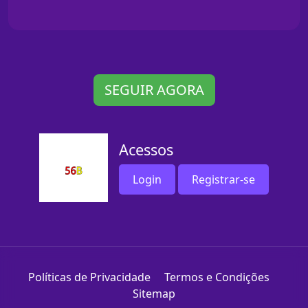
SEGUIR AGORA
Acessos
Login
Registrar-se
Políticas de Privacidade
Termos e Condições
Sitemap