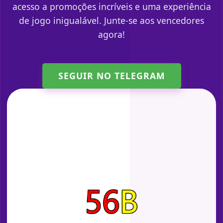
acesso a promoções incríveis e uma experiência
de jogo inigualável. Junte-se aos vencedores
agora!
SEGUIR NO TELEGRAM