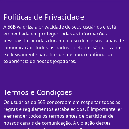
Políticas de Privacidade
A 56B valoriza a privacidade de seus usuários e está
empenhada em proteger todas as informações
pessoais fornecidas durante o uso de nossos canais de
comunicação. Todos os dados coletados são utilizados
exclusivamente para fins de melhoria contínua da
experiência de nossos jogadores.
Termos e Condições
Os usuários da 56B concordam em respeitar todas as
regras e regulamentos estabelecidos. É importante ler
e entender todos os termos antes de participar de
nossos canais de comunicação. A violação destes