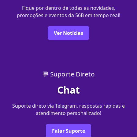
Fique por dentro de todas as novidades,
promoções e eventos da 56B em tempo real!
Ver Notícias
💬 Suporte Direto
Chat
Suporte direto via Telegram, respostas rápidas e
atendimento personalizado!
Falar Suporte