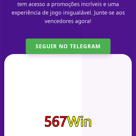
tem acesso a promoções incríveis e uma
experiência de jogo inigualável. Junte-se aos
vencedores agora!
SEGUIR NO TELEGRAM