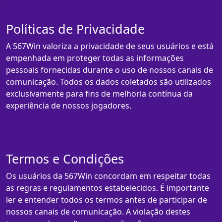
Políticas de Privacidade
A 567Win valoriza a privacidade de seus usuários e está
empenhada em proteger todas as informações
pessoais fornecidas durante o uso de nossos canais de
comunicação. Todos os dados coletados são utilizados
exclusivamente para fins de melhoria contínua da
experiência de nossos jogadores.
Termos e Condições
Os usuários da 567Win concordam em respeitar todas
as regras e regulamentos estabelecidos. É importante
ler e entender todos os termos antes de participar de
nossos canais de comunicação. A violação destes