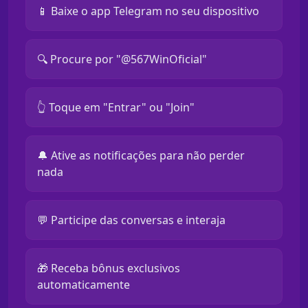
📱 Baixe o app Telegram no seu dispositivo
🔍 Procure por "@567WinOficial"
👆 Toque em "Entrar" ou "Join"
🔔 Ative as notificações para não perder
nada
💬 Participe das conversas e interaja
🎁 Receba bônus exclusivos
automaticamente