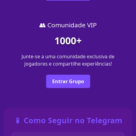
👥 Comunidade VIP
1000+
Junte-se a uma comunidade exclusiva de
jogadores e compartilhe experiências!
Entrar Grupo
📱 Como Seguir no Telegram