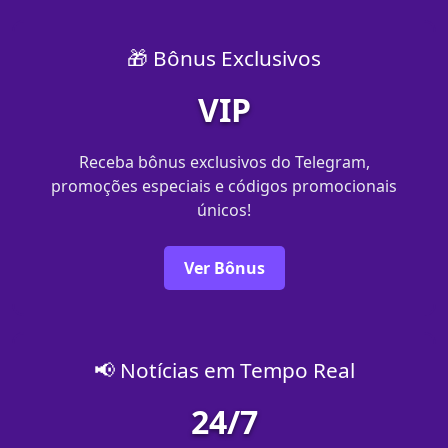
🎁 Bônus Exclusivos
VIP
Receba bônus exclusivos do Telegram,
promoções especiais e códigos promocionais
únicos!
Ver Bônus
📢 Notícias em Tempo Real
24/7