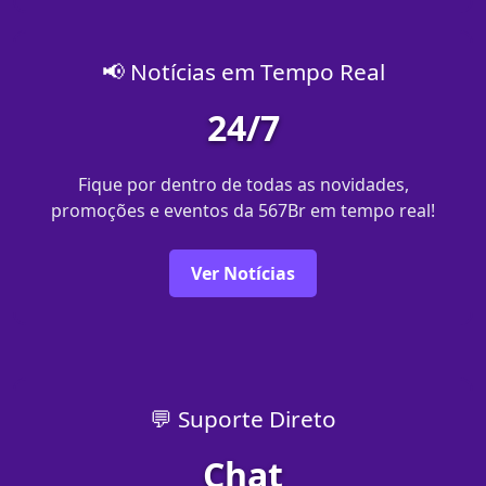
📢 Notícias em Tempo Real
24/7
Fique por dentro de todas as novidades,
promoções e eventos da 567Br em tempo real!
Ver Notícias
💬 Suporte Direto
Chat