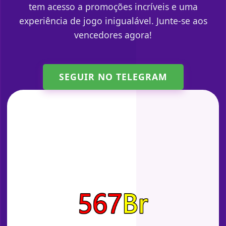
tem acesso a promoções incríveis e uma
experiência de jogo inigualável. Junte-se aos
vencedores agora!
SEGUIR NO TELEGRAM