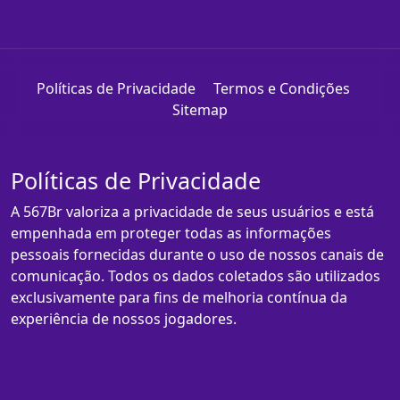
Políticas de Privacidade
Termos e Condições
Sitemap
Políticas de Privacidade
A 567Br valoriza a privacidade de seus usuários e está
empenhada em proteger todas as informações
pessoais fornecidas durante o uso de nossos canais de
comunicação. Todos os dados coletados são utilizados
exclusivamente para fins de melhoria contínua da
experiência de nossos jogadores.