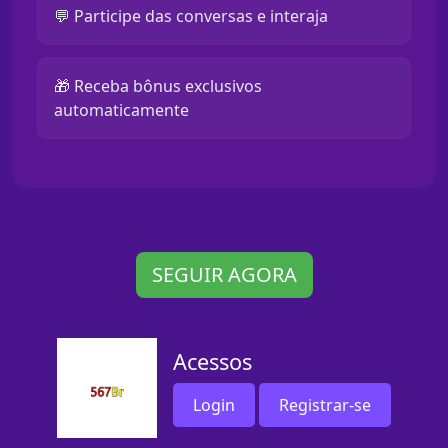
💬 Participe das conversas e interaja
🎁 Receba bônus exclusivos
automaticamente
SEGUIR AGORA
Acessos
Login
Registrar-se