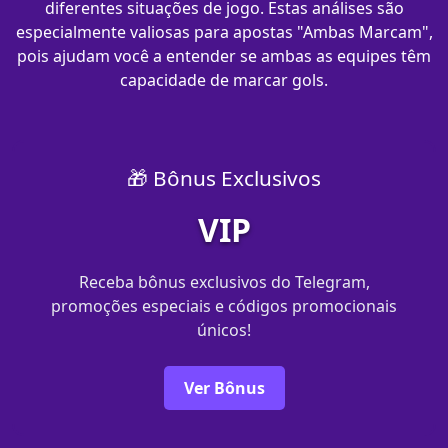
diferentes situações de jogo. Estas análises são
especialmente valiosas para apostas "Ambas Marcam",
pois ajudam você a entender se ambas as equipes têm
capacidade de marcar gols.
🎁 Bônus Exclusivos
VIP
Receba bônus exclusivos do Telegram,
promoções especiais e códigos promocionais
únicos!
Ver Bônus