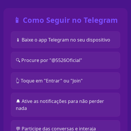
📱 Como Seguir no Telegram
📱 Baixe o app Telegram no seu dispositivo
🔍 Procure por "@5526Oficial"
👆 Toque em "Entrar" ou "Join"
🔔 Ative as notificações para não perder
nada
💬 Participe das conversas e interaja