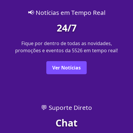
📢 Notícias em Tempo Real
24/7
Fique por dentro de todas as novidades,
promoções e eventos da 5526 em tempo real!
Ver Notícias
💬 Suporte Direto
Chat