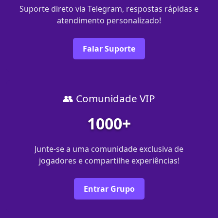
Suporte direto via Telegram, respostas rápidas e
atendimento personalizado!
Falar Suporte
👥 Comunidade VIP
1000+
Junte-se a uma comunidade exclusiva de
jogadores e compartilhe experiências!
Entrar Grupo