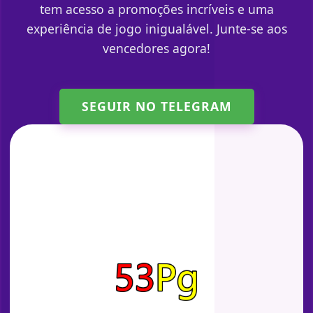
tem acesso a promoções incríveis e uma
experiência de jogo inigualável. Junte-se aos
vencedores agora!
SEGUIR NO TELEGRAM