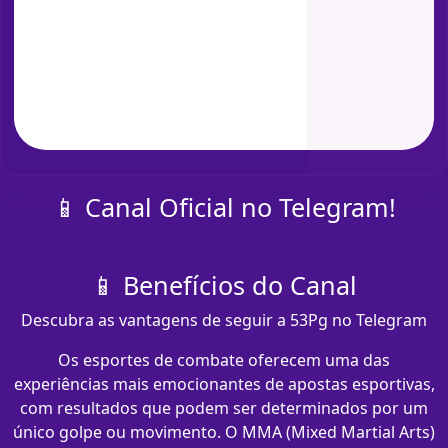
📱 Canal Oficial no Telegram!
📱 Benefícios do Canal
Descubra as vantagens de seguir a 53Pg no Telegram
Os esportes de combate oferecem uma das
experiências mais emocionantes de apostas esportivas,
com resultados que podem ser determinados por um
único golpe ou movimento. O MMA (Mixed Martial Arts)