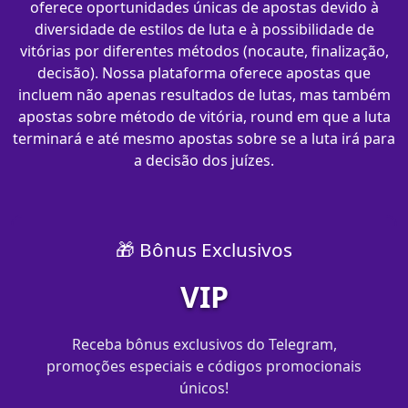
oferece oportunidades únicas de apostas devido à
diversidade de estilos de luta e à possibilidade de
vitórias por diferentes métodos (nocaute, finalização,
decisão). Nossa plataforma oferece apostas que
incluem não apenas resultados de lutas, mas também
apostas sobre método de vitória, round em que a luta
terminará e até mesmo apostas sobre se a luta irá para
a decisão dos juízes.
🎁 Bônus Exclusivos
VIP
Receba bônus exclusivos do Telegram,
promoções especiais e códigos promocionais
únicos!