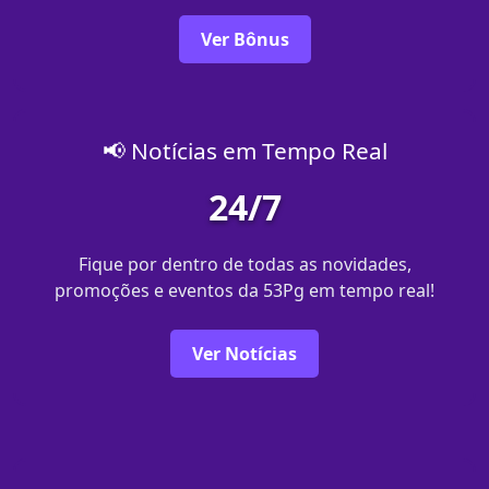
Ver Bônus
📢 Notícias em Tempo Real
24/7
Fique por dentro de todas as novidades,
promoções e eventos da 53Pg em tempo real!
Ver Notícias