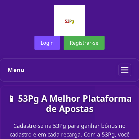
Login
Registrar-se
Menu
📱 53Pg A Melhor Plataforma
de Apostas
Cadastre-se na 53Pg para ganhar bônus no
cadastro e em cada recarga. Com a 53Pg, você