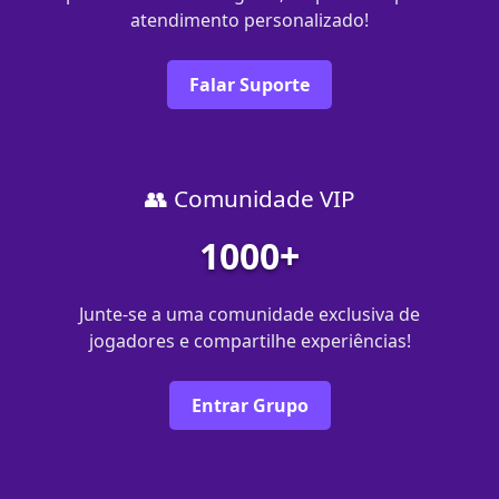
atendimento personalizado!
Falar Suporte
👥 Comunidade VIP
1000+
Junte-se a uma comunidade exclusiva de
jogadores e compartilhe experiências!
Entrar Grupo