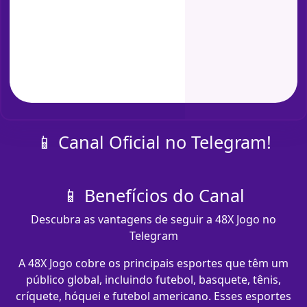
📱 Canal Oficial no Telegram!
📱 Benefícios do Canal
Descubra as vantagens de seguir a 48X Jogo no
Telegram
A 48X Jogo cobre os principais esportes que têm um
público global, incluindo futebol, basquete, tênis,
críquete, hóquei e futebol americano. Esses esportes