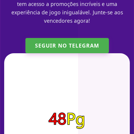
tem acesso a promoções incríveis e uma
experiência de jogo inigualável. Junte-se aos
vencedores agora!
SEGUIR NO TELEGRAM