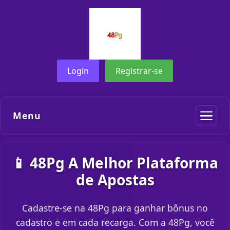
Login
Registrar-se
Menu
📱 48Pg A Melhor Plataforma
de Apostas
Cadastre-se na 48Pg para ganhar bônus no
cadastro e em cada recarga. Com a 48Pg, você