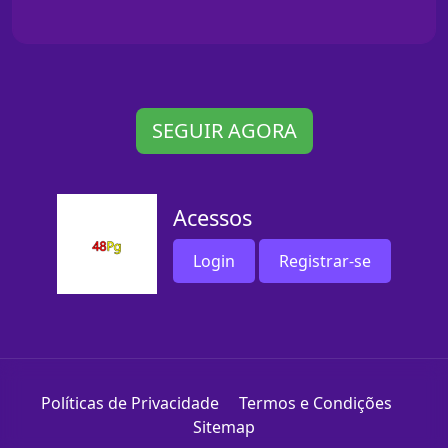
SEGUIR AGORA
Acessos
Login
Registrar-se
Políticas de Privacidade
Termos e Condições
Sitemap