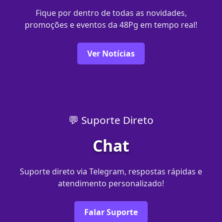
Fique por dentro de todas as novidades,
promoções e eventos da 48Pg em tempo real!
Ver Notícias
💬 Suporte Direto
Chat
Suporte direto via Telegram, respostas rápidas e
atendimento personalizado!
Falar Suporte