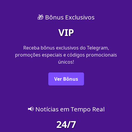
🎁 Bônus Exclusivos
VIP
Receba bônus exclusivos do Telegram,
promoções especiais e códigos promocionais
únicos!
Ver Bônus
📢 Notícias em Tempo Real
24/7