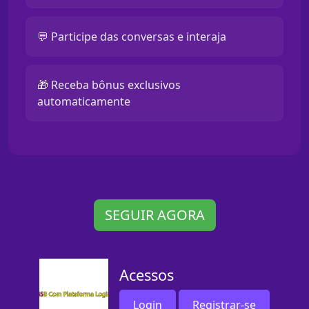
💬 Participe das conversas e interaja
🎁 Receba bônus exclusivos
automaticamente
SEGUIR AGORA
Acessos
Login
Registrar-se