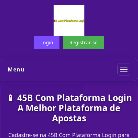
Login
Registrar-se
Menu
📱 45B Com Plataforma Login
A Melhor Plataforma de
Apostas
Cadastre-se na 45B Com Plataforma Login para