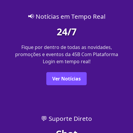
📢 Notícias em Tempo Real
24/7
Fique por dentro de todas as novidades,
promoções e eventos da 45B Com Plataforma
Login em tempo real!
Ver Notícias
💬 Suporte Direto