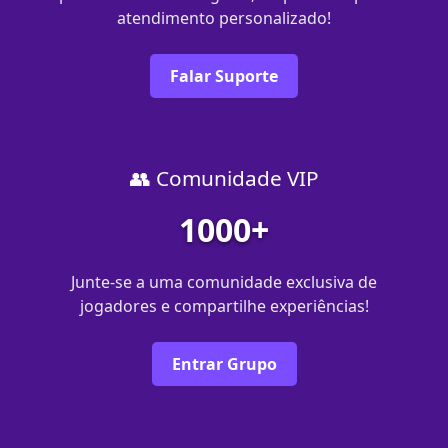
atendimento personalizado!
Falar Suporte
👥 Comunidade VIP
1000+
Junte-se a uma comunidade exclusiva de
jogadores e compartilhe experiências!
Entrar Grupo