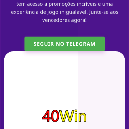
tem acesso a promoções incríveis e uma
experiência de jogo inigualável. Junte-se aos
vencedores agora!
SEGUIR NO TELEGRAM