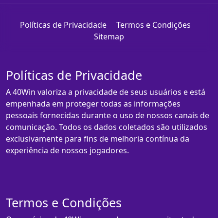
Políticas de Privacidade
Termos e Condições
Sitemap
Políticas de Privacidade
A 40Win valoriza a privacidade de seus usuários e está
empenhada em proteger todas as informações
pessoais fornecidas durante o uso de nossos canais de
comunicação. Todos os dados coletados são utilizados
exclusivamente para fins de melhoria contínua da
experiência de nossos jogadores.
Termos e Condições