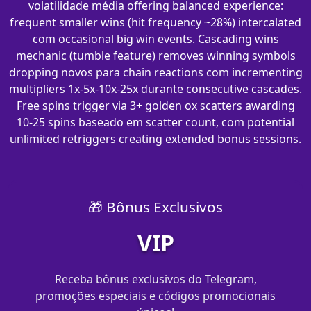
volatilidade média offering balanced experience:
frequent smaller wins (hit frequency ~28%) intercalated
com occasional big win events. Cascading wins
mechanic (tumble feature) removes winning symbols
dropping novos para chain reactions com incrementing
multipliers 1x-5x-10x-25x durante consecutive cascades.
Free spins trigger via 3+ golden ox scatters awarding
10-25 spins baseado em scatter count, com potential
unlimited retriggers creating extended bonus sessions.
🎁 Bônus Exclusivos
VIP
Receba bônus exclusivos do Telegram,
promoções especiais e códigos promocionais