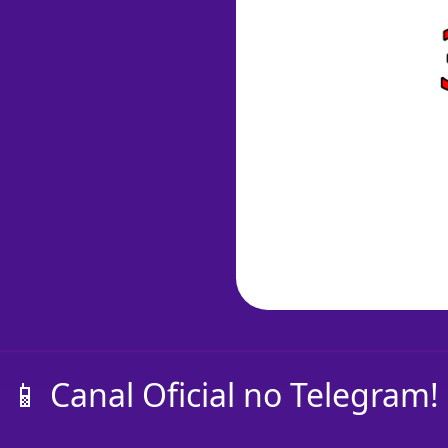
📱 Canal Oficial no Telegram!