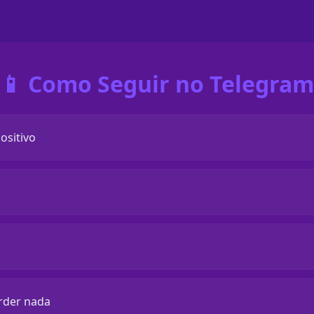
📱 Como Seguir no Telegram
ositivo
erder nada