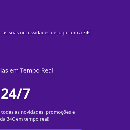
s as suas necessidades de jogo com a 34C
cias em Tempo Real
24/7
e todas as novidades, promoções e
 da 34C em tempo real!