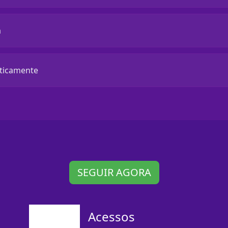
a
aticamente
SEGUIR AGORA
Acessos