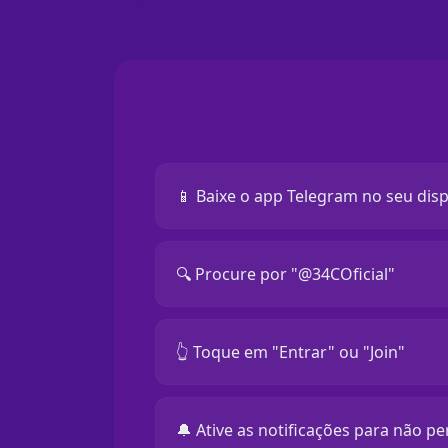
📱 Baixe o app Telegram no seu disp
🔍 Procure por "@34COficial"
👆 Toque em "Entrar" ou "Join"
🔔 Ative as notificações para não p