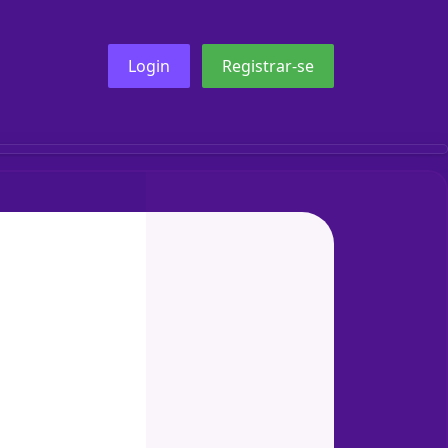
Login
Registrar-se