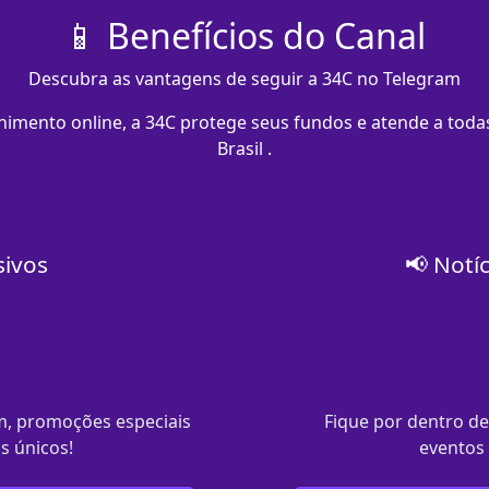
📱 Benefícios do Canal
Descubra as vantagens de seguir a 34C no Telegram
nimento online, a 34C protege seus fundos e atende a toda
Brasil .
sivos
📢 Notí
m, promoções especiais
Fique por dentro d
s únicos!
eventos