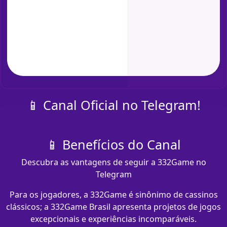
📱 Canal Oficial no Telegram!
📱 Benefícios do Canal
Descubra as vantagens de seguir a 332Game no
Telegram
Para os jogadores, a 332Game é sinônimo de cassinos
clássicos; a 332Game Brasil apresenta projetos de jogos
excepcionais e experiências incomparáveis.