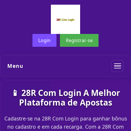
Login
Registrar-se
Menu
📱 28R Com Login A Melhor
Plataforma de Apostas
Cadastre-se na 28R Com Login para ganhar bônus
no cadastro e em cada recarga. Com a 28R Com