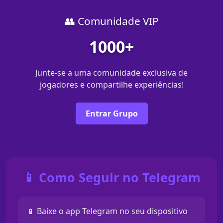
👥 Comunidade VIP
1000+
Junte-se a uma comunidade exclusiva de
jogadores e compartilhe experiências!
Entrar Grupo
📱 Como Seguir no Telegram
📱 Baixe o app Telegram no seu dispositivo