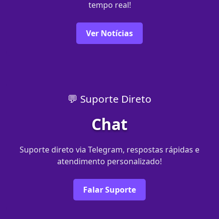
tempo real!
Ver Notícias
💬 Suporte Direto
Chat
Suporte direto via Telegram, respostas rápidas e
atendimento personalizado!
Falar Suporte