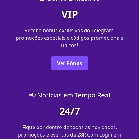
VIP
Receba bônus exclusivos do Telegram,
promoções especiais e códigos promocionais
únicos!
Ver Bônus
📢 Notícias em Tempo Real
24/7
Fique por dentro de todas as novidades,
promoções e eventos da 28R Com Login em