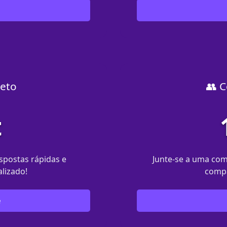
reto
👥 
t
espostas rápidas e
Junte-se a uma com
lizado!
compa
e