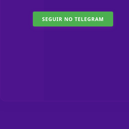
SEGUIR NO TELEGRAM