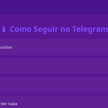
📱 Como Seguir no Telegram
ositivo
erder nada