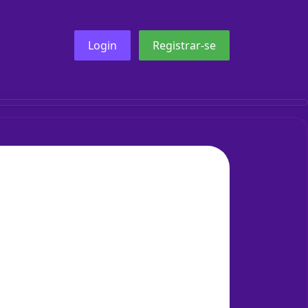
Login
Registrar-se