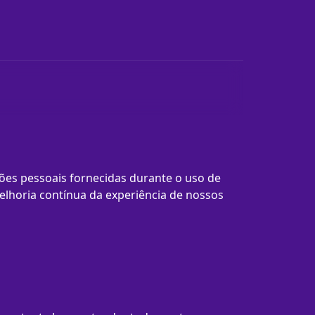
ões pessoais fornecidas durante o uso de
elhoria contínua da experiência de nossos