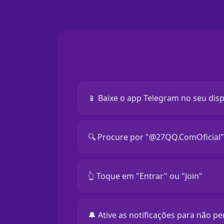
📱 Baixe o app Telegram no seu disp
🔍 Procure por "@27QQ.ComOficial"
👆 Toque em "Entrar" ou "Join"
🔔 Ative as notificações para não p