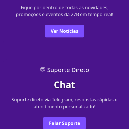
Fique por dentro de todas as novidades,
promoções e eventos da 27B em tempo real!
Ver Notícias
💬 Suporte Direto
Chat
Suporte direto via Telegram, respostas rápidas e
atendimento personalizado!
Falar Suporte