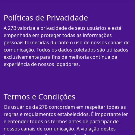
Políticas de Privacidade
A 27B valoriza a privacidade de seus usuários e está
empenhada em proteger todas as informações
pessoais fornecidas durante o uso de nossos canais de
comunicação. Todos os dados coletados são utilizados
exclusivamente para fins de melhoria contínua da
experiência de nossos jogadores.
Termos e Condições
Os usuários da 27B concordam em respeitar todas as
regras e regulamentos estabelecidos. É importante ler
e entender todos os termos antes de participar de
nossos canais de comunicação. A violação destes