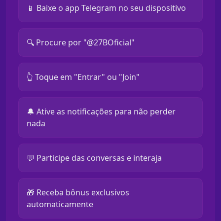
📱 Baixe o app Telegram no seu dispositivo
🔍 Procure por "@27BOficial"
👆 Toque em "Entrar" ou "Join"
🔔 Ative as notificações para não perder
nada
💬 Participe das conversas e interaja
🎁 Receba bônus exclusivos
automaticamente