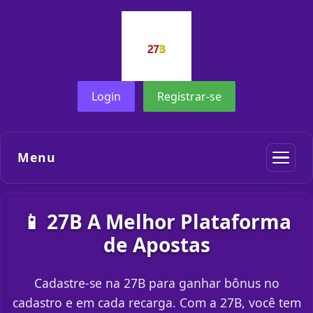
Login
Registrar-se
Menu
📱 27B A Melhor Plataforma
de Apostas
Cadastre-se na 27B para ganhar bônus no
cadastro e em cada recarga. Com a 27B, você tem