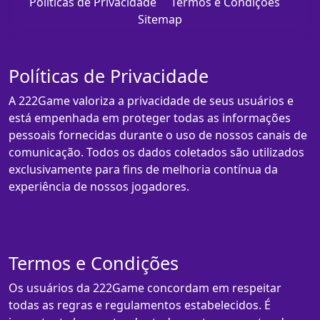
Políticas de Privacidade
Termos e Condições
Sitemap
Políticas de Privacidade
A 222Game valoriza a privacidade de seus usuários e
está empenhada em proteger todas as informações
pessoais fornecidas durante o uso de nossos canais de
comunicação. Todos os dados coletados são utilizados
exclusivamente para fins de melhoria contínua da
experiência de nossos jogadores.
Termos e Condições
Os usuários da 222Game concordam em respeitar
todas as regras e regulamentos estabelecidos. É