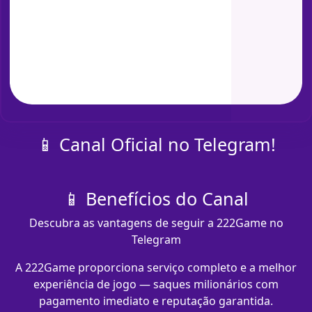
📱 Canal Oficial no Telegram!
📱 Benefícios do Canal
Descubra as vantagens de seguir a 222Game no
Telegram
A 222Game proporciona serviço completo e a melhor
experiência de jogo — saques milionários com
pagamento imediato e reputação garantida.