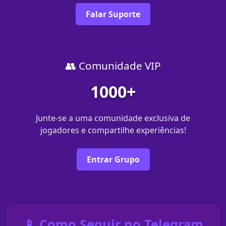
Falar Suporte
👥 Comunidade VIP
1000+
Junte-se a uma comunidade exclusiva de
jogadores e compartilhe experiências!
Entrar Grupo
📱 Como Seguir no Telegram