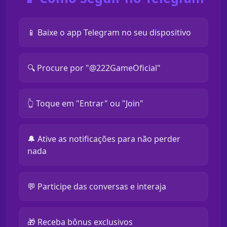
📱 Baixe o app Telegram no seu dispositivo
🔍 Procure por "@222GameOficial"
👆 Toque em "Entrar" ou "Join"
🔔 Ative as notificações para não perder
nada
💬 Participe das conversas e interaja
🎁 Receba bônus exclusivos