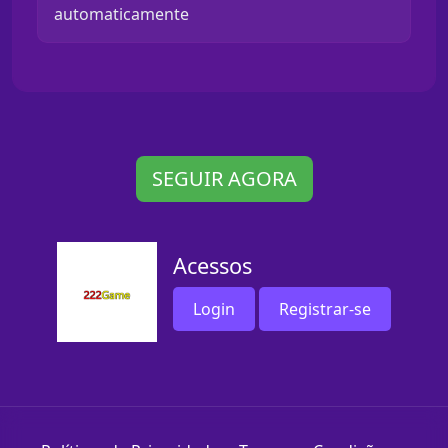
automaticamente
SEGUIR AGORA
Acessos
Login
Registrar-se