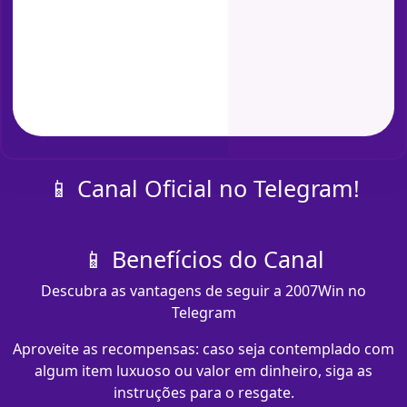
📱 Canal Oficial no Telegram!
📱 Benefícios do Canal
Descubra as vantagens de seguir a 2007Win no
Telegram
Aproveite as recompensas: caso seja contemplado com
algum item luxuoso ou valor em dinheiro, siga as
instruções para o resgate.