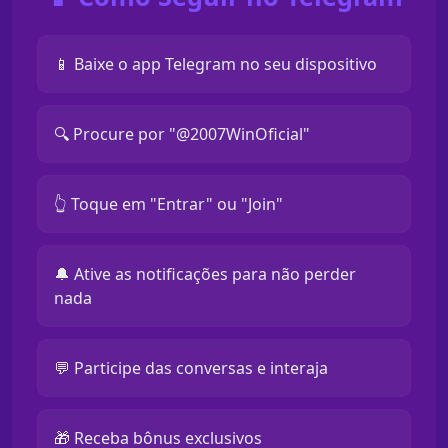
📱 Baixe o app Telegram no seu dispositivo
🔍 Procure por "@2007WinOficial"
👆 Toque em "Entrar" ou "Join"
🔔 Ative as notificações para não perder
nada
💬 Participe das conversas e interaja
🎁 Receba bônus exclusivos