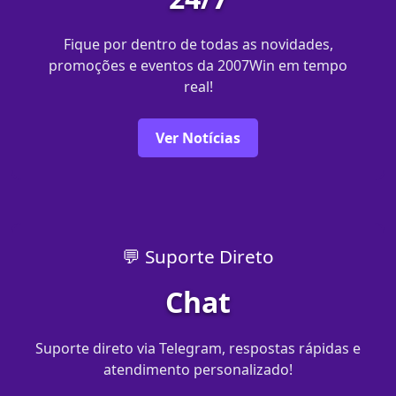
Fique por dentro de todas as novidades,
promoções e eventos da 2007Win em tempo
real!
Ver Notícias
💬 Suporte Direto
Chat
Suporte direto via Telegram, respostas rápidas e
atendimento personalizado!