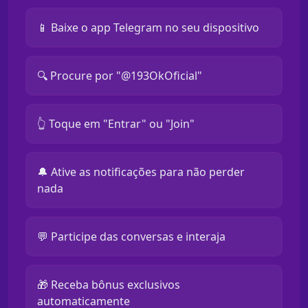
📱 Baixe o app Telegram no seu dispositivo
🔍 Procure por "@193OkOficial"
👆 Toque em "Entrar" ou "Join"
🔔 Ative as notificações para não perder
nada
💬 Participe das conversas e interaja
🎁 Receba bônus exclusivos
automaticamente