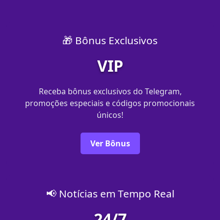
🎁 Bônus Exclusivos
VIP
Receba bônus exclusivos do Telegram,
promoções especiais e códigos promocionais
únicos!
Ver Bônus
📢 Notícias em Tempo Real
24/7