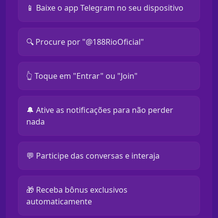
📱 Baixe o app Telegram no seu dispositivo
🔍 Procure por "@188RioOficial"
👆 Toque em "Entrar" ou "Join"
🔔 Ative as notificações para não perder
nada
💬 Participe das conversas e interaja
🎁 Receba bônus exclusivos
automaticamente