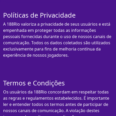
Políticas de Privacidade
A 188Rio valoriza a privacidade de seus usuários e está
empenhada em proteger todas as informações
pessoais fornecidas durante o uso de nossos canais de
comunicação. Todos os dados coletados são utilizados
exclusivamente para fins de melhoria contínua da
experiência de nossos jogadores.
Termos e Condições
Os usuários da 188Rio concordam em respeitar todas
as regras e regulamentos estabelecidos. É importante
ler e entender todos os termos antes de participar de
nossos canais de comunicação. A violação destes