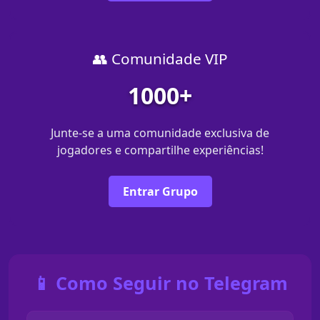
👥 Comunidade VIP
1000+
Junte-se a uma comunidade exclusiva de
jogadores e compartilhe experiências!
Entrar Grupo
📱 Como Seguir no Telegram