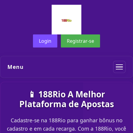
Login
Registrar-se
Menu
📱 188Rio A Melhor
Plataforma de Apostas
Cadastre-se na 188Rio para ganhar bônus no
cadastro e em cada recarga. Com a 188Rio, você