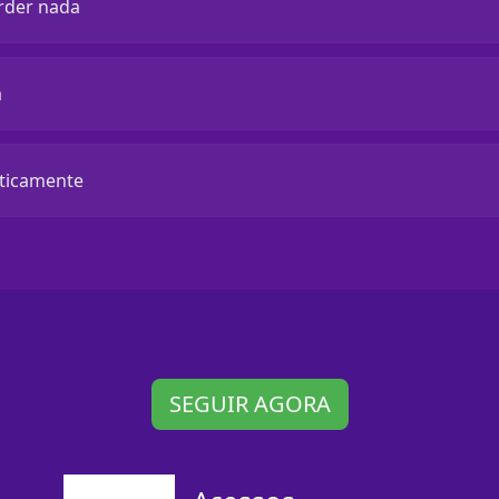
erder nada
a
aticamente
SEGUIR AGORA