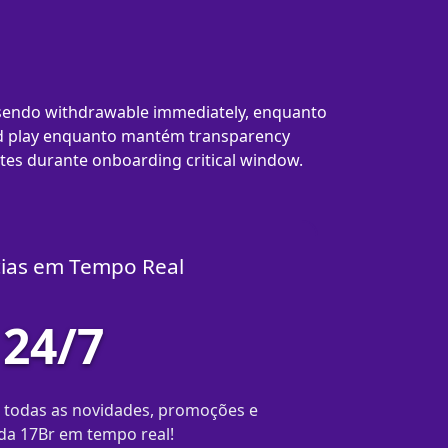
 sendo withdrawable immediately, enquanto
ued play enquanto mantém transparency
ates durante onboarding critical window.
cias em Tempo Real
24/7
e todas as novidades, promoções e
da 17Br em tempo real!