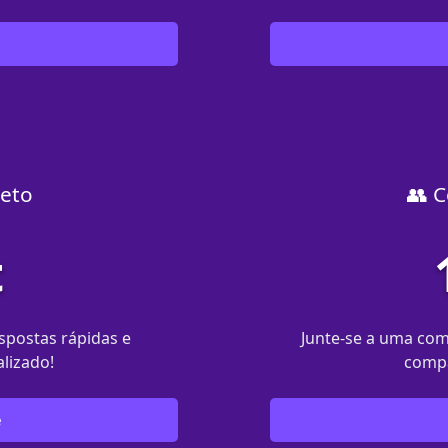
reto
👥 
t
espostas rápidas e
Junte-se a uma com
lizado!
compa
e