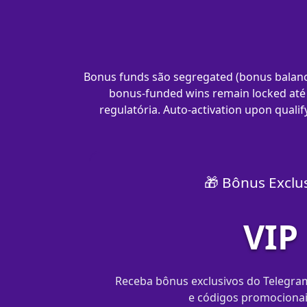
Bonus funds são segregated (bonus balanc
bonus-funded wins remain locked até 
regulatória. Auto-activation upon quali
🎁 Bônus Exclu
VIP
Receba bônus exclusivos do Telegra
e códigos promocionai