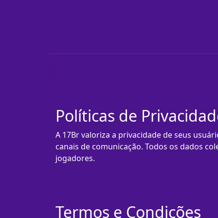
Políticas de Privacida
A 17Br valoriza a privacidade de seus usuá
canais de comunicação. Todos os dados cole
jogadores.
Termos e Condições