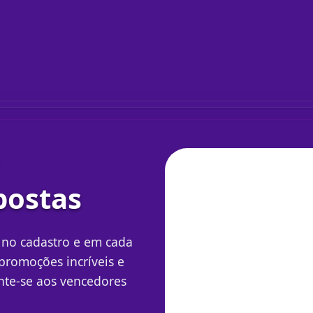
postas
 no cadastro e em cada
promoções incríveis e
unte-se aos vencedores