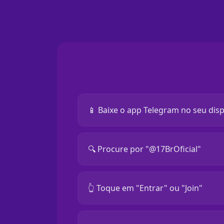
📱 Baixe o app Telegram no seu disp
🔍 Procure por "@17BrOficial"
👆 Toque em "Entrar" ou "Join"