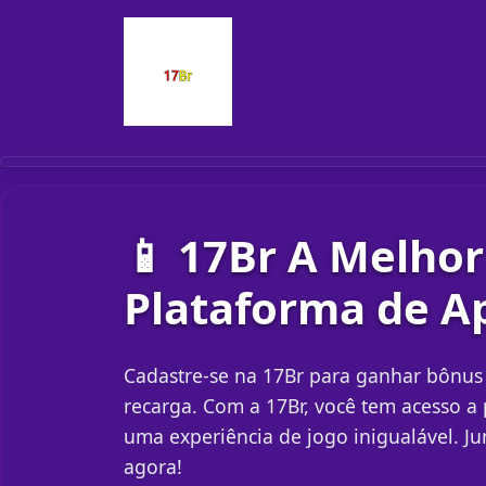
📱 17Br A Melhor
Plataforma de A
Cadastre-se na 17Br para ganhar bônus
recarga. Com a 17Br, você tem acesso a 
uma experiência de jogo inigualável. J
agora!