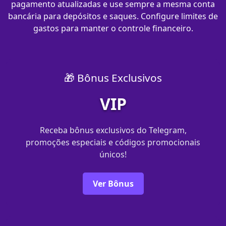
pagamento atualizadas e use sempre a mesma conta
bancária para depósitos e saques. Configure limites de
gastos para manter o controle financeiro.
🎁 Bônus Exclusivos
VIP
Receba bônus exclusivos do Telegram,
promoções especiais e códigos promocionais
únicos!
Ver Bônus