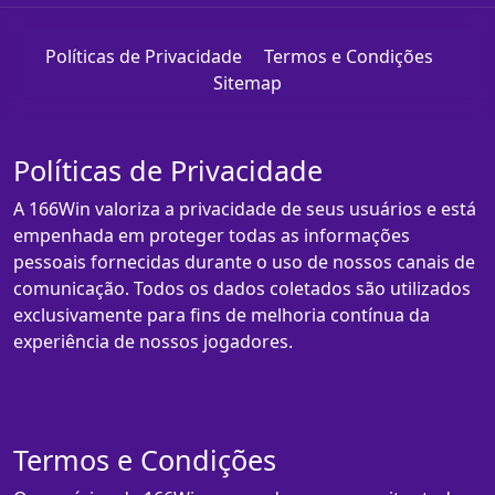
Políticas de Privacidade
Termos e Condições
Sitemap
Políticas de Privacidade
A 166Win valoriza a privacidade de seus usuários e está
empenhada em proteger todas as informações
pessoais fornecidas durante o uso de nossos canais de
comunicação. Todos os dados coletados são utilizados
exclusivamente para fins de melhoria contínua da
experiência de nossos jogadores.
Termos e Condições