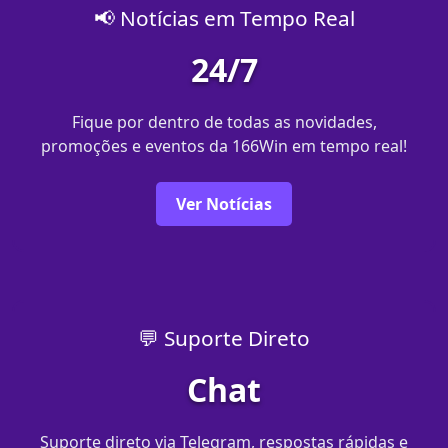
📢 Notícias em Tempo Real
24/7
Fique por dentro de todas as novidades,
promoções e eventos da 166Win em tempo real!
Ver Notícias
💬 Suporte Direto
Chat
Suporte direto via Telegram, respostas rápidas e