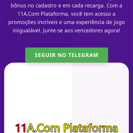
bônus no cadastro e em cada recarga. Com a
11A.Com Plataforma, você tem acesso a
promoções incríveis e uma experiência de jogo
inigualável. Junte-se aos vencedores agora!
SEGUIR NO TELEGRAM