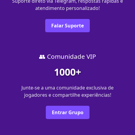
Suporte direto via Telegram, respostas rápidas e
atendimento personalizado!
Falar Suporte
👥 Comunidade VIP
1000+
Junte-se a uma comunidade exclusiva de
jogadores e compartilhe experiências!
Entrar Grupo