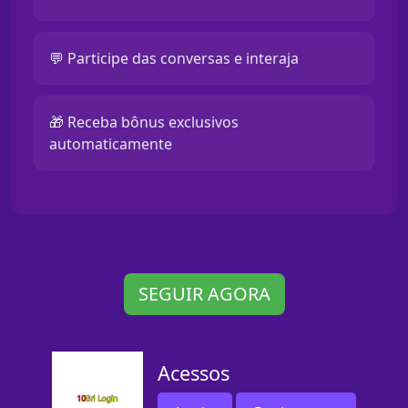
💬 Participe das conversas e interaja
🎁 Receba bônus exclusivos
automaticamente
SEGUIR AGORA
Acessos