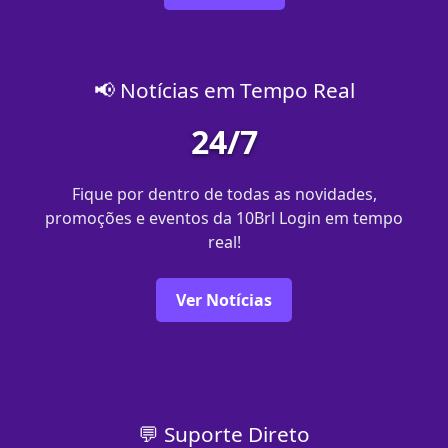
📢 Notícias em Tempo Real
24/7
Fique por dentro de todas as novidades,
promoções e eventos da 10Brl Login em tempo
real!
Ver Notícias
💬 Suporte Direto