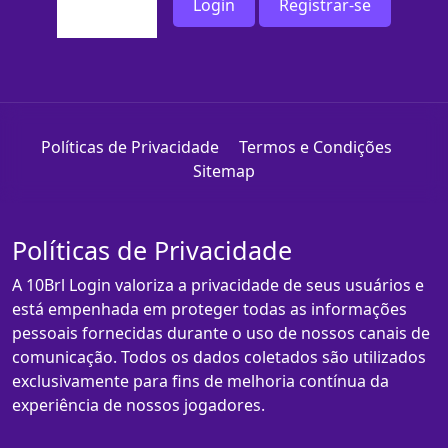
Login
Registrar-se
Políticas de Privacidade
Termos e Condições
Sitemap
Políticas de Privacidade
A 10Brl Login valoriza a privacidade de seus usuários e
está empenhada em proteger todas as informações
pessoais fornecidas durante o uso de nossos canais de
comunicação. Todos os dados coletados são utilizados
exclusivamente para fins de melhoria contínua da
experiência de nossos jogadores.