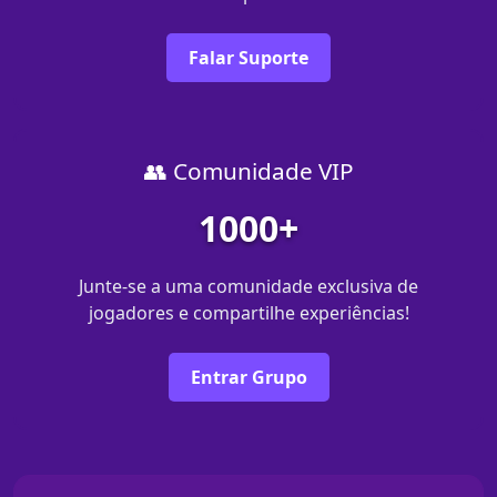
Falar Suporte
👥 Comunidade VIP
1000+
Junte-se a uma comunidade exclusiva de
jogadores e compartilhe experiências!
Entrar Grupo