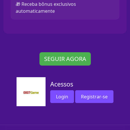
🎁 Receba bônus exclusivos
automaticamente
SEGUIR AGORA
Acessos
Login
Registrar-se