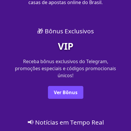
casas de apostas online do Brasil.
🎁 Bônus Exclusivos
VIP
Receba bônus exclusivos do Telegram,
promoções especiais e códigos promocionais
únicos!
Ver Bônus
📢 Notícias em Tempo Real