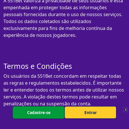
A 551Bet valoriza a privacidade de seus usuários e está
empenhada em proteger todas as informações
pessoais fornecidas durante o uso de nossos serviços.
Todos os dados coletados são utilizados
exclusivamente para fins de melhoria contínua da
experiência de nossos jogadores.
Termos e Condições
Os usuários da 551Bet concordam em respeitar todas
as regras e regulamentos estabelecidos. É importante
ler e entender todos os termos antes de utilizar nossos
serviços. A violação destes termos pode resultar em
penalizações ou na suspensão da conta.
X
Cadastre-se
Entrar