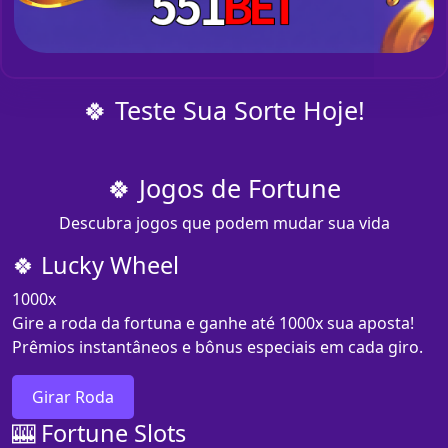
🍀 Teste Sua Sorte Hoje!
🍀 Jogos de Fortune
Descubra jogos que podem mudar sua vida
🍀 Lucky Wheel
1000x
Gire a roda da fortuna e ganhe até 1000x sua aposta!
Prêmios instantâneos e bônus especiais em cada giro.
Girar Roda
🎰 Fortune Slots